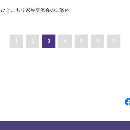
12 ひきこもり家族交流会のご案内
1
2
3
4
5
6
7