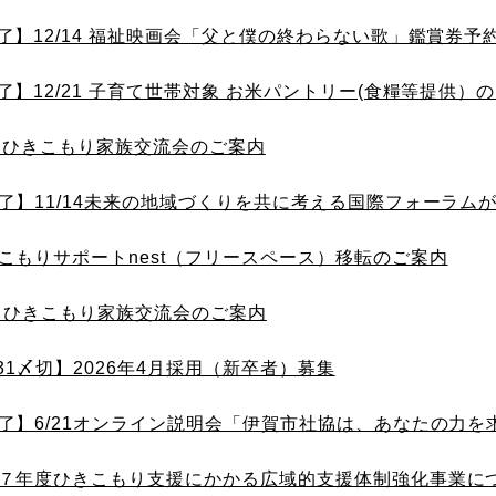
了】12/14 福祉映画会「父と僕の終わらない歌」鑑賞券予
了】12/21 子育て世帯対象 お米パントリー(食糧等提供）
/8 ひきこもり家族交流会のご案内
了】11/14未来の地域づくりを共に考える国際フォーラム
こもりサポートnest（フリースペース）移転のご案内
13 ひきこもり家族交流会のご案内
/31〆切】2026年4月採用（新卒者）募集
了】6/21オンライン説明会「伊賀市社協は、あなたの力を求
７年度ひきこもり支援にかかる広域的支援体制強化事業に