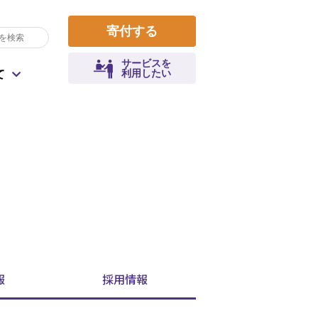
寄付する
サービスを
利用したい
て
収支報告
遺贈によるご寄付
コロナによる生活課題
寄付金控除について
拠点一覧
災害
職員として参加
健康寿命
報
採用
情報
よくあるご質問
地域行事・活動運営