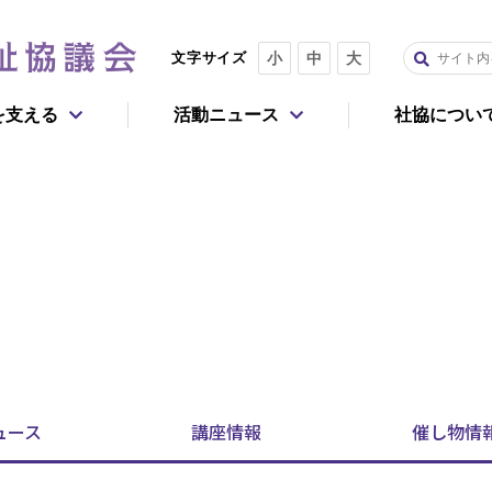
文字サイズ
小
中
大
を支える
活動ニュース
社協につい
重点課題
報
今回だけ寄付する
毎月寄付する
社会的孤独・孤立
認知症
よくあるご質問
企業・団体としてのご支援
活動レポート
生活困窮者
子どもの貧困
アで参加
事務局
住まいの確保
マイノリティ
ュース
講座
情報
催し物
情
活動を広げる
移動困難者
死後のトラブル