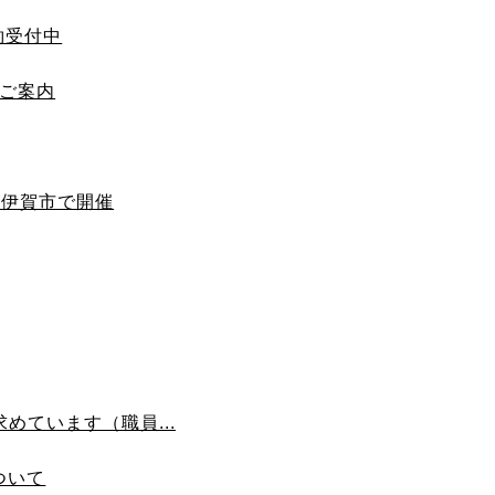
約受付中
のご案内
が伊賀市で開催
めています（職員...
ついて