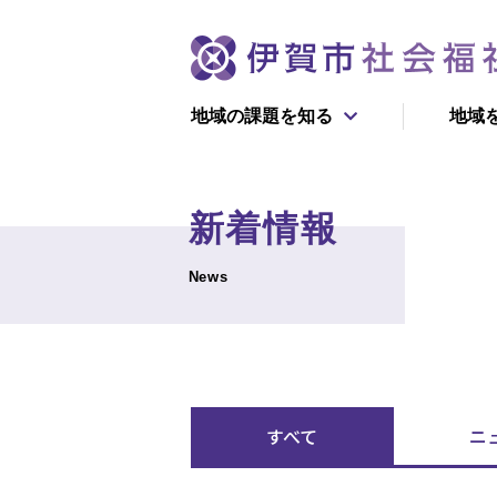
地域の課題を知る
地域
団体情
新着情報
初めての方へ
寄付で支える
News
新着情報
ボランティ
伊賀市社協が目指す
福祉のかたち
すべて
ニ
学んで支える