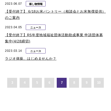
2023.06.07
催し物情報
【受付終了】 6/18お米パントリー（相談会とお米無償提供）
のご案内
2023.04.05
ニュース
【受付終了】R5年度地域福祉団体活動助成事業 申請団体募
集中(4/28締切)
2023.03.14
ニュース
ラジオ体操、はじめませんか？
3
4
5
6
7
8
9
10