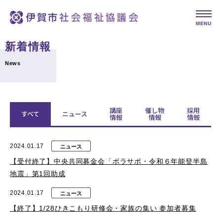
MENU
新着情報
News
講座
催し物
採用
すべて
ニュース
情報
情報
情報
2024.01.17
ニュース
【受付終了】中央共同募金会「ボラサポ・令和６年能登半島
地震」第1回助成
2024.01.17
ニュース
【終了】1/28ひきこもり研修会・家族の集い 参加者募集