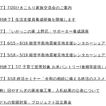
了】7/20ひきこもり家族交流会のご案内
付終了】生活支援員養成研修を開催します
了】「いがっこの家 上野忍」サポーター養成講座
了】6/15～6/16 能登半島地震被災地支援レンタカーシェアリ
了】5/18～5/19 能登半島地震被災地支援レンタカーシェアリ
付終了】7/7 子育て世帯対象 お米パントリー(食糧等提供
了】3/18 終活セミナー「令和の相続に備える終活のスス
称）旧やすらぎの家改修工事」⼊札結果の公表について
どもの貧困対策」プロジェクト設立募金