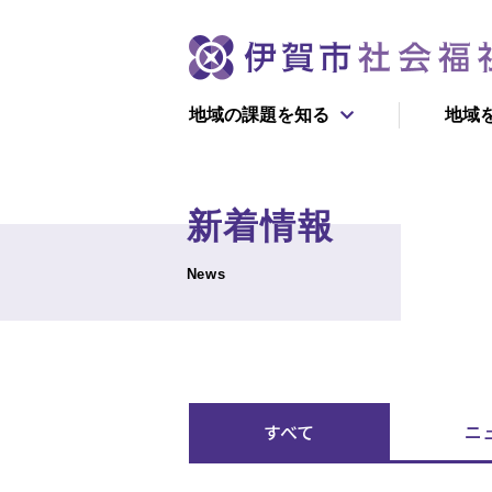
地域の課題を知る
地域
団体情
新着情報
初めての方へ
寄付で支える
News
新着情報
ボランティ
伊賀市社協が目指す
福祉のかたち
すべて
ニ
学んで支える