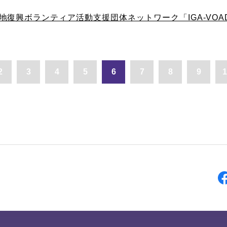
地復興ボランティア活動支援団体ネットワーク「IGA-VO
2
3
4
5
6
7
8
9
1