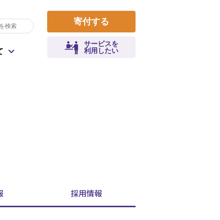
寄付する
サービスを
利用したい
て
収支報告
遺贈によるご寄付
コロナによる生活課題
寄付金控除について
拠点一覧
災害
職員として参加
健康寿命
報
採用
情報
よくあるご質問
地域行事・活動運営