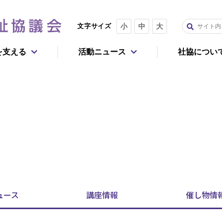
文字サイズ
小
中
大
を支える
活動ニュース
社協につい
重点課題
報
今回だけ寄付する
毎月寄付する
社会的孤独・孤立
認知症
よくあるご質問
企業・団体としてのご支援
活動レポート
生活困窮者
子どもの貧困
アで参加
事務局
住まいの確保
マイノリティ
ュース
講座
情報
催し物
情
活動を広げる
移動困難者
死後のトラブル