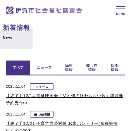
MENU
新着情報
News
講座
催し物
採用
すべて
ニュース
情報
情報
情報
2025.11.04
ニュース
【終了】12/14 福祉映画会「父と僕の終わらない歌」鑑賞券
予約受付中
2025.11.04
催し物情報
【終了】12/21 子育て世帯対象 お米パントリー(食糧等提
供）のご案内