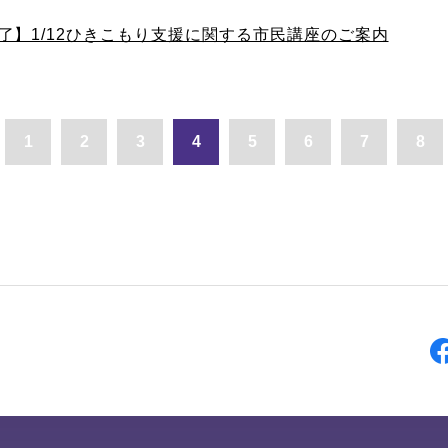
了】1/12ひきこもり支援に関する市民講座のご案内
1
2
3
4
5
6
7
8