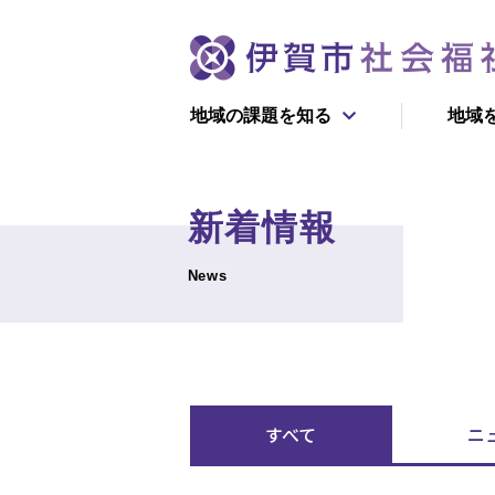
地域の課題を知る
地域
団体情
新着情報
初めての方へ
寄付で支える
News
新着情報
ボランティ
伊賀市社協が目指す
福祉のかたち
すべて
ニ
学んで支える