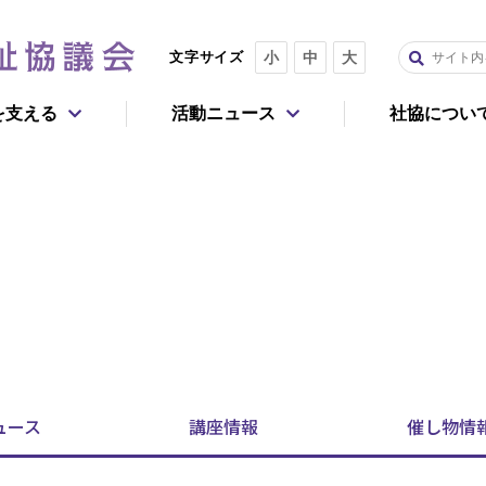
文字サイズ
小
中
大
を支える
活動ニュース
社協につい
重点課題
報
今回だけ寄付する
毎月寄付する
社会的孤独・孤立
認知症
よくあるご質問
企業・団体としてのご支援
活動レポート
生活困窮者
子どもの貧困
アで参加
事務局
住まいの確保
マイノリティ
ュース
講座
情報
催し物
情
活動を広げる
移動困難者
死後のトラブル