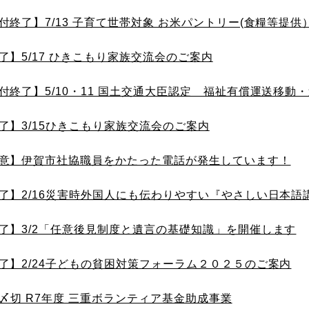
付終了】7/13 子育て世帯対象 お米パントリー(食糧等提供
了】5/17 ひきこもり家族交流会のご案内
付終了】5/10・11 国土交通大臣認定 福祉有償運送移動・
了】3/15ひきこもり家族交流会のご案内
意】伊賀市社協職員をかたった電話が発生しています！
了】2/16災害時外国人にも伝わりやすい『やさしい日本語
了】3/2「任意後見制度と遺言の基礎知識」を開催します
了】2/24子どもの貧困対策フォーラム２０２５のご案内
14〆切 R7年度 三重ボランティア基金助成事業