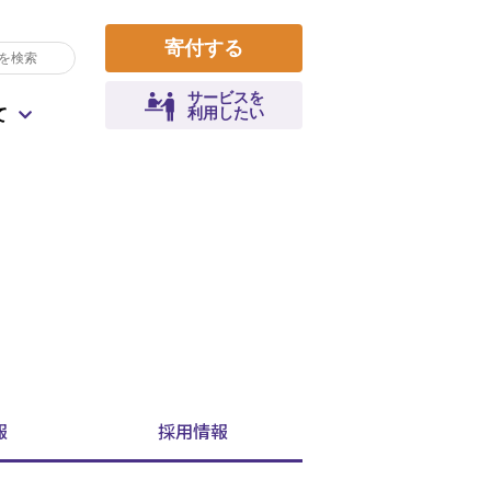
寄付する
サービスを
利用したい
て
収支報告
遺贈によるご寄付
コロナによる生活課題
寄付金控除について
拠点一覧
災害
職員として参加
健康寿命
報
採用
情報
よくあるご質問
地域行事・活動運営