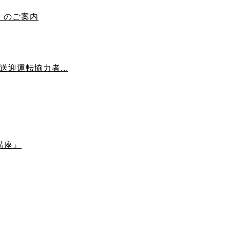
）のご案内
送迎運転協力者...
講座』