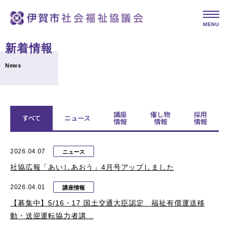
MENU
新着情報
News
講座
催し物
採用
すべて
ニュース
情報
情報
情報
2026.04.07
ニュース
社協広報「あいしあおう」4月号アップしました
2026.04.01
講座情報
【募集中】5/16・17 国土交通大臣認定 福祉有償運送移
動・送迎運転協力者講...