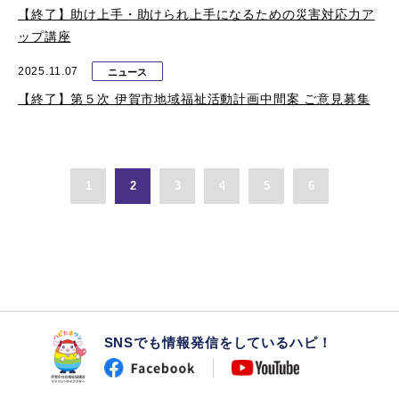
【終了】助け上手・助けられ上手になるための災害対応力ア
ップ講座
2025.11.07
ニュース
【終了】第５次 伊賀市地域福祉活動計画中間案 ご意見募集
1
2
3
4
5
6
SNSでも情報発信をしているハピ！