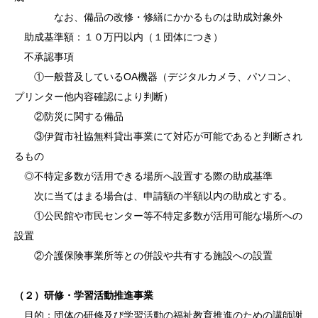
なお、備品の改修・修繕にかかるものは助成対象外
助成基準額：１０万円以内（１団体につき）
不承認事項
①一般普及している
OA
機器（デジタルカメラ、パソコン、
プリンター他内容確認により判断）
②防災に関する備品
③伊賀市社協無料貸出事業にて対応が可能であると判断され
るもの
◎不特定多数が活用できる場所へ設置する際の助成基準
次に当てはまる場合は、申請額の半額以内の助成とする。
①公民館や市民センター等不特定多数が活用可能な場所への
設置
②介護保険事業所等との併設や共有する施設への設置
（２）研修・学習活動推進事業
目的：団体の研修及び学習活動の福祉教育推進のための講師謝