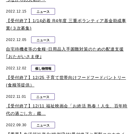
2022.12.15
ニュース
【受付終了】1/14必着 R4年度 三重ボランティア基金助成事
業(３次募集)
2022.12.05
ニュース
自宅待機者等の食糧･日用品入手困難対策のための配達支援
｢おたがいさま便｣
2022.12.02
催し物情報
【受付終了】12/25 子育て世帯向けフードフードパントリー
(食糧等提供）
2022.11.01
ニュース
【受付終了】12/11 福祉映画会「お終活 熟春！人生、百年時
代の過ごし方」鑑...
2022.09.30
ニュース