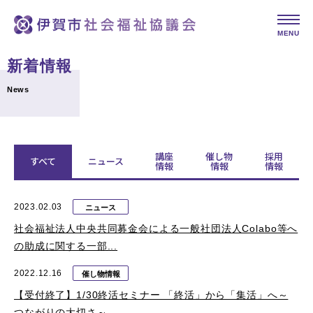
MENU
新着情報
News
講座
催し物
採用
すべて
ニュース
情報
情報
情報
2023.02.03
ニュース
社会福祉法人中央共同募金会による一般社団法人Colabo等へ
の助成に関する一部...
2022.12.16
催し物情報
【受付終了】1/30終活セミナー 「終活」から「集活」へ～
つながりの大切さ～