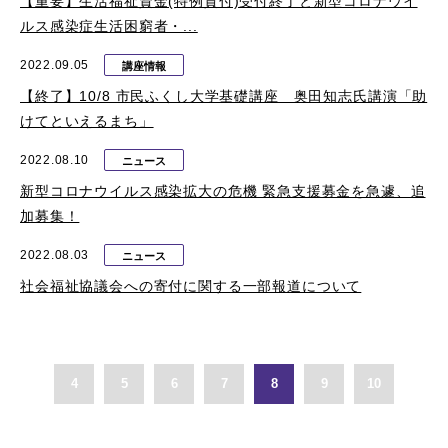
【重要】生活福祉資金(特例貸付)受付終了と新型コロナウイ
ルス感染症生活困窮者・...
2022.09.05
講座情報
【終了】10/8 市民ふくし大学基礎講座 奥田知志氏講演「助
けてといえるまち」
2022.08.10
ニュース
新型コロナウイルス感染拡大の危機 緊急支援募金を急遽、追
加募集！
2022.08.03
ニュース
社会福祉協議会への寄付に関する一部報道について
4
5
6
7
8
9
10