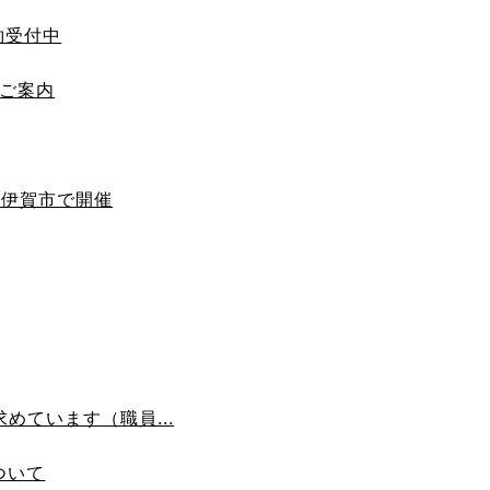
約受付中
のご案内
が伊賀市で開催
めています（職員...
ついて