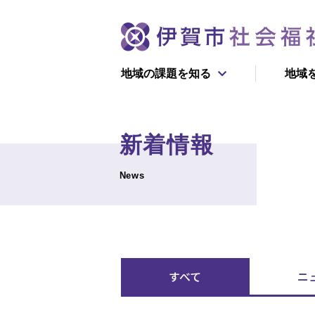
地域の課題を知る
地域
団体情
新着情報
初めての方へ
寄付で支える
News
新着情報
ボランティ
伊賀市社協が目指す
福祉のかたち
すべて
ニ
学んで支える