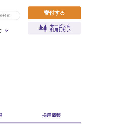
寄付する
サービスを
利用したい
て
収支報告
遺贈によるご寄付
コロナによる生活課題
寄付金控除について
拠点一覧
災害
職員として参加
健康寿命
報
採用
情報
よくあるご質問
地域行事・活動運営