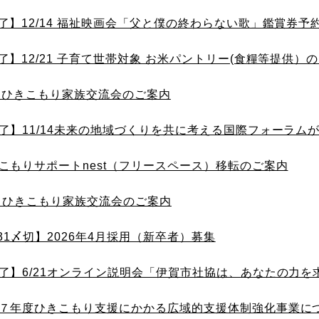
了】12/14 福祉映画会「父と僕の終わらない歌」鑑賞券予
了】12/21 子育て世帯対象 お米パントリー(食糧等提供）
/8 ひきこもり家族交流会のご案内
了】11/14未来の地域づくりを共に考える国際フォーラム
こもりサポートnest（フリースペース）移転のご案内
13 ひきこもり家族交流会のご案内
/31〆切】2026年4月採用（新卒者）募集
了】6/21オンライン説明会「伊賀市社協は、あなたの力を求
７年度ひきこもり支援にかかる広域的支援体制強化事業に