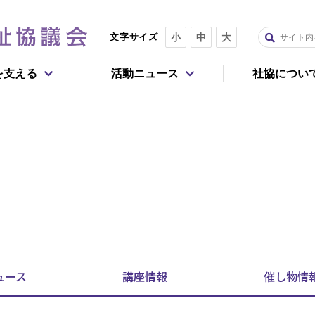
文字サイズ
小
中
大
を支える
活動ニュース
社協につい
重点課題
報
今回だけ寄付する
毎月寄付する
社会的孤独・孤立
認知症
よくあるご質問
企業・団体としてのご支援
活動レポート
生活困窮者
子どもの貧困
アで参加
事務局
住まいの確保
マイノリティ
ュース
講座
情報
催し物
情
活動を広げる
移動困難者
死後のトラブル