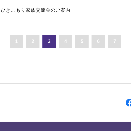
12 ひきこもり家族交流会のご案内
1
2
3
4
5
6
7